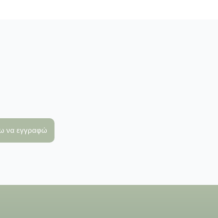
λω να εγγραφώ