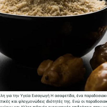
η για την Υγεία Εισαγωγή Η ασαφετίδα, ένα παραδοσιακό
πτικές και φλεγμονώδεις ιδιότητές της. Ενώ οι παραδοσια
ύουν και άλλες πιθανές ευεργετικές επιδράσεις στην υγεί