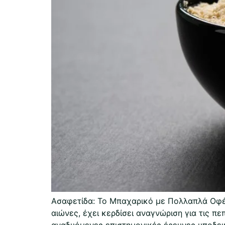
Ασαφετίδα: Το Μπαχαρικό με Πολλαπλά Οφέλ
αιώνες, έχει κερδίσει αναγνώριση για τις πε
αναδυόμενες επιστημονικές έρευνες υποδεικν