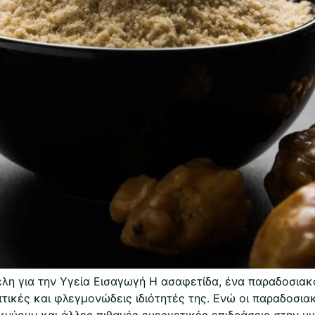
η για την Υγεία Εισαγωγή Η ασαφετίδα, ένα παραδοσιακό
πτικές και φλεγμονώδεις ιδιότητές της. Ενώ οι παραδοσια
ύουν και άλλες πιθανές ευεργετικές επιδράσεις στην υγεί