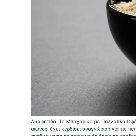
Ασαφετίδα: Το Μπαχαρικό με Πολλαπλά Οφέλ
αιώνες, έχει κερδίσει αναγνώριση για τις πε
αναδυόμενες επιστημονικές έρευνες υποδεικν