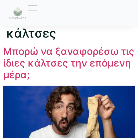
Ετικέτα:
αντοχή
κάλτσες
Μπορώ να ξαναφορέσω τις
ίδιες κάλτσες την επόμενη
μέρα;