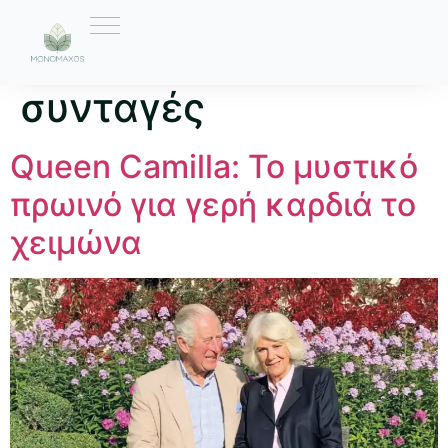
Ετικέτα:
απλές
συνταγές
Queen Camilla: Το μυστικό
πρωινό για γερή καρδιά το
χειμώνα