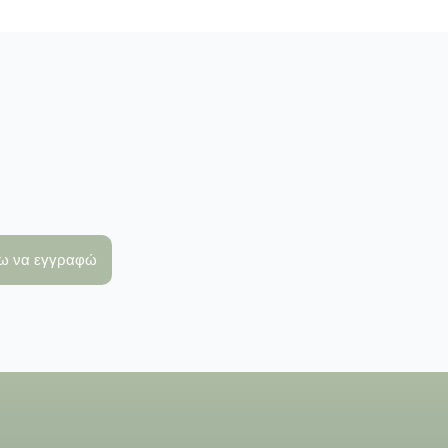
λω να εγγραφώ