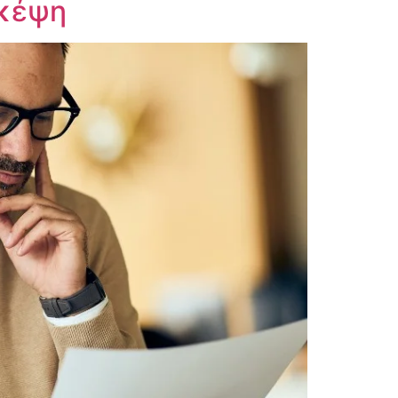
σκέψη