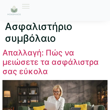
Ετικέτα:
Ασφαλιστήριο
συμβόλαιο
Απαλλαγή: Πώς να
μειώσετε τα ασφάλιστρα
σας εύκολα