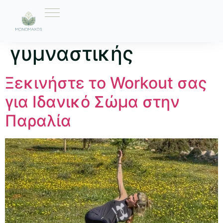
Ετικέτα:
Ασκήσεις
γυμναστικής
Ξεκινήστε το Workout σας
για Ιδανικό Σώμα στην
Παραλία