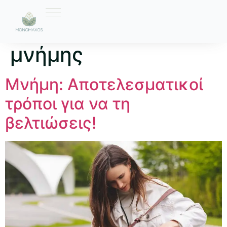
Ετικέτα:
ασκήσεις
μνήμης
Μνήμη: Αποτελεσματικοί
τρόποι για να τη
βελτιώσεις!