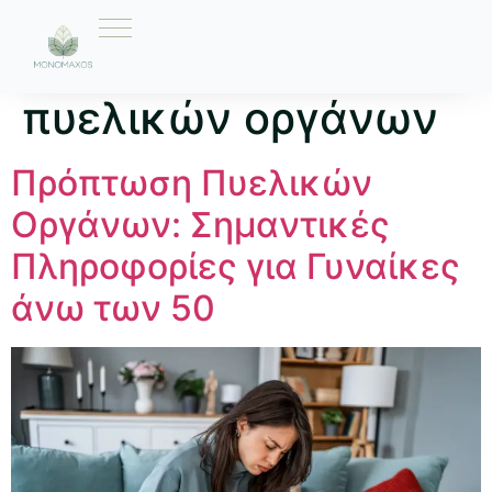
Ετικέτα:
ασκήσεις
πυελικών οργάνων
Πρόπτωση Πυελικών
Οργάνων: Σημαντικές
Πληροφορίες για Γυναίκες
άνω των 50