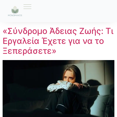
Ετικέτα:
Αξίες
«Σύνδρομο Άδειας Ζωής: Τι
Εργαλεία Έχετε για να το
Ξεπεράσετε»