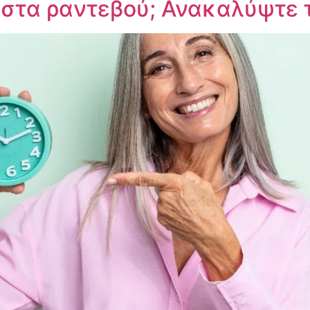
στα ραντεβού; Ανακαλύψτε τι