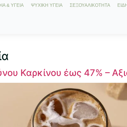
Α & ΥΓΕΙΑ
ΨΥΧΙΚΗ ΥΓΕΙΑ
ΣΕΞΟΥΑΛΙΚΟΤΗΤΑ
ΕΙΔΗ
ία
νου Καρκίνου έως 47% – Αξι