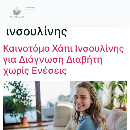
Ετικέτα:
χάπι
ινσουλίνης
Καινοτόμο Χάπι Ινσουλίνης
για Διάγνωση Διαβήτη
χωρίς Ενέσεις