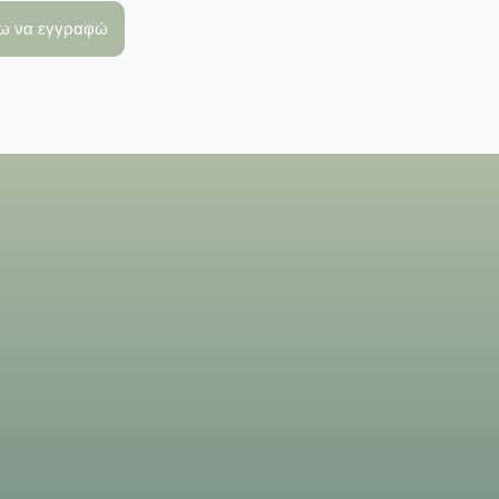
λω να εγγραφώ