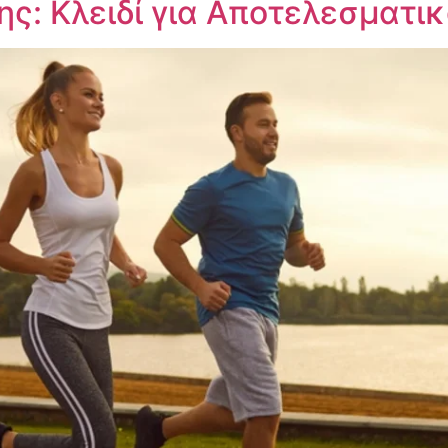
ς: Κλειδί για Αποτελεσματι