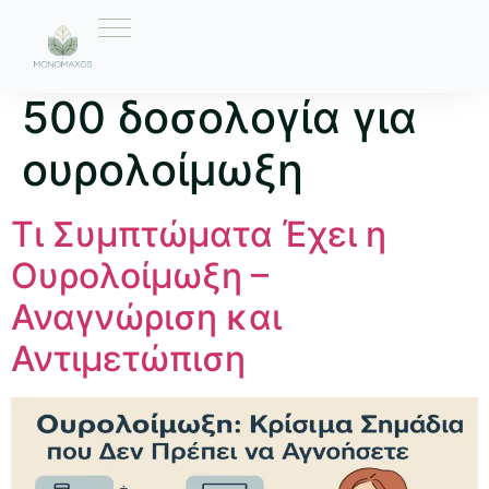
Ετικέτα:
ciproxin
500 δοσολογία για
ουρολοίμωξη
Τι Συμπτώματα Έχει η
Ουρολοίμωξη –
Αναγνώριση και
Αντιμετώπιση