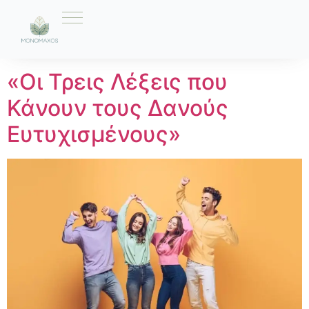
Ετικέτα:
Δανοί
«Οι Τρεις Λέξεις που
Κάνουν τους Δανούς
Ευτυχισμένους»