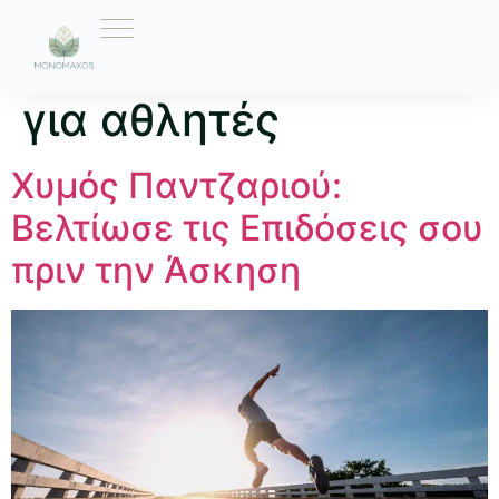
Ετικέτα:
διατροφή
για αθλητές
Χυμός Παντζαριού:
Βελτίωσε τις Επιδόσεις σου
πριν την Άσκηση