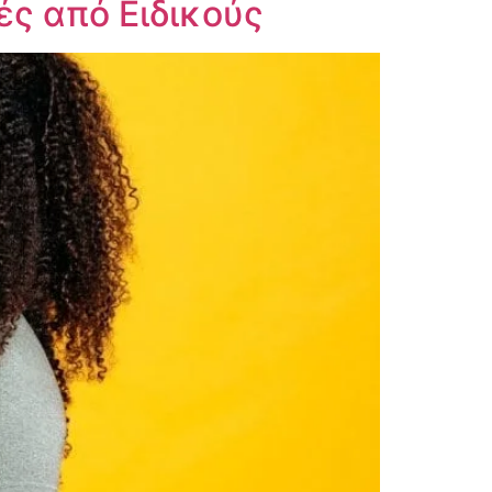
ές από Ειδικούς