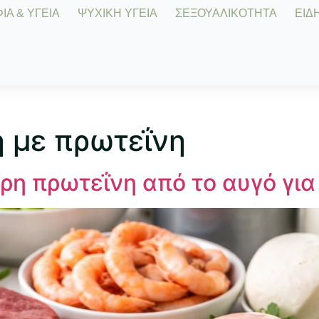
Α & ΥΓΕΙΑ
ΨΥΧΙΚΗ ΥΓΕΙΑ
ΣΕΞΟΥΑΛΙΚΟΤΗΤΑ
ΕΙΔΗ
 με πρωτεΐνη
ρη πρωτεΐνη από το αυγό για