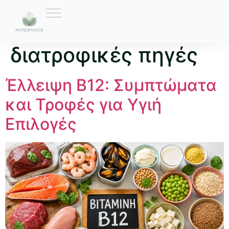
Ετικέτα:
διατροφικές πηγές
Έλλειψη Β12: Συμπτώματα
και Τροφές για Υγιή
Επιλογές