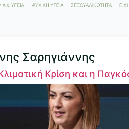
Α & ΥΓΕΙΑ
ΨΥΧΙΚΗ ΥΓΕΙΑ
ΣΕΞΟΥΑΛΙΚΟΤΗΤΑ
ΕΙΔΗ
νης Σαρηγιάννης
Κλιματική Κρίση και η Παγκό