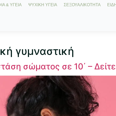
Α & ΥΓΕΙΑ
ΨΥΧΙΚΗ ΥΓΕΙΑ
ΣΕΞΟΥΑΛΙΚΟΤΗΤΑ
ΕΙΔΗ
ική γυμναστική
άση σώματος σε 10΄ – Δείτε 