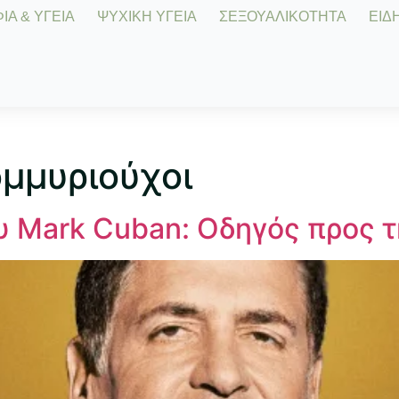
Α & ΥΓΕΙΑ
ΨΥΧΙΚΗ ΥΓΕΙΑ
ΣΕΞΟΥΑΛΙΚΟΤΗΤΑ
ΕΙΔΗ
μμυριούχοι
υ Mark Cuban: Οδηγός προς τ