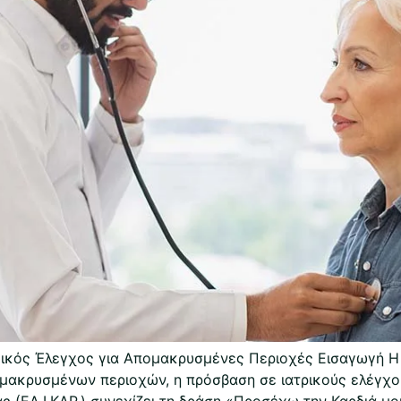
ικός Έλεγχος για Απομακρυσμένες Περιοχές Εισαγωγή Η υ
ομακρυσμένων περιοχών, η πρόσβαση σε ιατρικούς ελέγχους
ας (ΕΛ.Ι.ΚΑΡ.) συνεχίζει τη δράση «Προσέχω την Καρδιά 