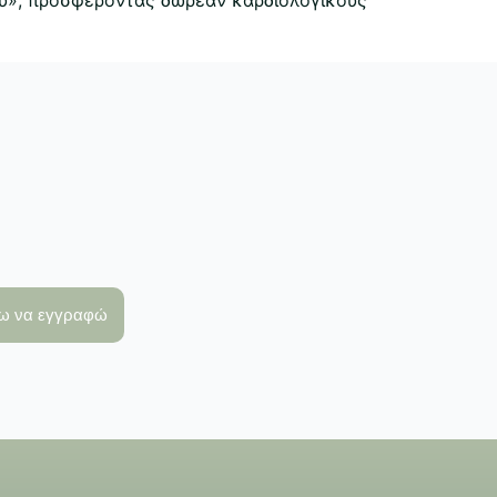
λω να εγγραφώ