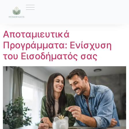
Ετικέτα:
εισόδημα
Αποταμιευτικά
Προγράμματα: Ενίσχυση
του Εισοδήματός σας