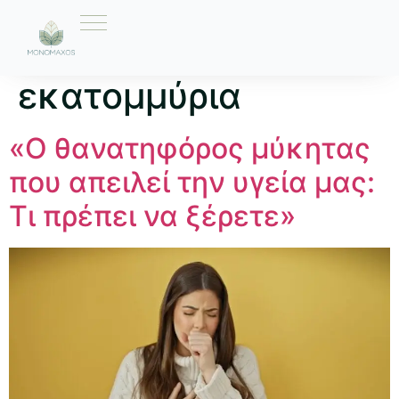
Ετικέτα:
εκατομμύρια
«Ο θανατηφόρος μύκητας
που απειλεί την υγεία μας:
Τι πρέπει να ξέρετε»