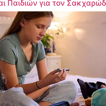
ι Παιδιών για τον Σακχαρώδ