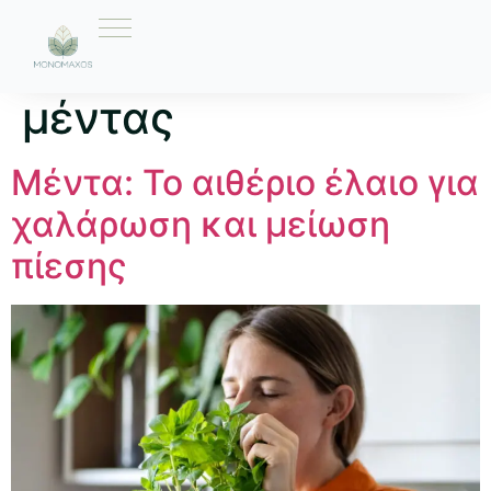
Ετικέτα:
Έλαιο
μέντας
Μέντα: Το αιθέριο έλαιο για
χαλάρωση και μείωση
πίεσης