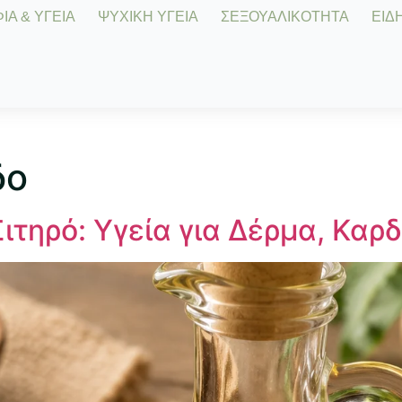
Α & ΥΓΕΙΑ
ΨΥΧΙΚΗ ΥΓΕΙΑ
ΣΕΞΟΥΑΛΙΚΟΤΗΤΑ
ΕΙΔΗ
δο
ιτηρό: Υγεία για Δέρμα, Καρ