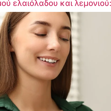
ύ ελαιόλαδου και λεμονιού: