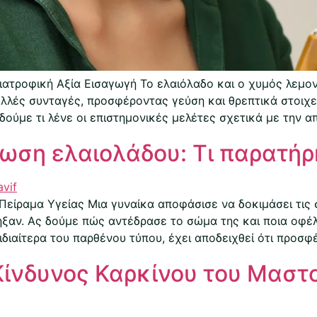
ιατροφική Αξία Εισαγωγή Το ελαιόλαδο και ο χυμός λεμο
λλές συνταγές, προσφέροντας γεύση και θρεπτικά στοιχεί
δούμε τι λένε οι επιστημονικές μελέτες σχετικά με την α
ωση ελαιολάδου: Τι παρατήρ
Πείραμα Υγείας Μια γυναίκα αποφάσισε να δοκιμάσει τις
ξαν. Ας δούμε πώς αντέδρασε το σώμα της και ποια οφέλ
διαίτερα του παρθένου τύπου, έχει αποδειχθεί ότι προσφ
Κίνδυνος Καρκίνου του Μαστο