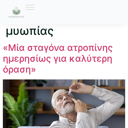
Ετικέτα:
έλεγχος
μυωπίας
«Μία σταγόνα ατροπίνης
ημερησίως για καλύτερη
όραση»