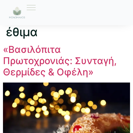
Ετικέτα:
ελληνικά
έθιμα
«Βασιλόπιτα
Πρωτοχρονιάς: Συνταγή,
Θερμίδες & Οφέλη»