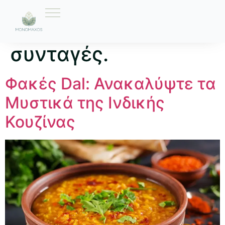
Ετικέτα:
ελληνικές
συνταγές.
Φακές Dal: Ανακαλύψτε τα
Μυστικά της Ινδικής
Κουζίνας