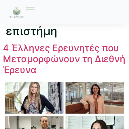
Ετικέτα:
ελληνική
επιστήμη
4 Έλληνες Ερευνητές που
Μεταμορφώνουν τη Διεθνή
Έρευνα