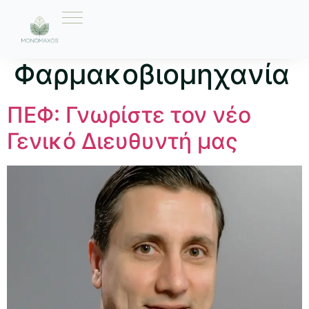
Ετικέτα:
Ελληνική
Φαρμακοβιομηχανία
ΠΕΦ: Γνωρίστε τον νέο
Γενικό Διευθυντή μας