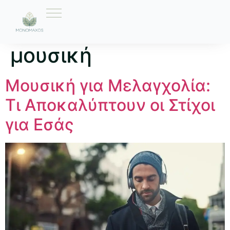
Ετικέτα:
ελληνική
μουσική
Μουσική για Μελαγχολία:
Τι Αποκαλύπτουν οι Στίχοι
για Εσάς