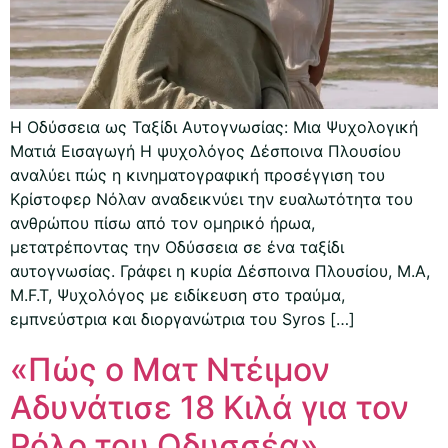
Η Οδύσσεια ως Ταξίδι Αυτογνωσίας: Μια Ψυχολογική
Ματιά Εισαγωγή Η ψυχολόγος Δέσποινα Πλουσίου
αναλύει πώς η κινηματογραφική προσέγγιση του
Κρίστοφερ Νόλαν αναδεικνύει την ευαλωτότητα του
ανθρώπου πίσω από τον ομηρικό ήρωα,
μετατρέποντας την Οδύσσεια σε ένα ταξίδι
αυτογνωσίας. Γράφει η κυρία Δέσποινα Πλουσίου, M.A,
M.F.T, Ψυχολόγος με ειδίκευση στο τραύμα,
εμπνεύστρια και διοργανώτρια του Syros […]
«Πώς ο Ματ Ντέιμον
Αδυνάτισε 18 Κιλά για τον
Ρόλο του Οδυσσέα»