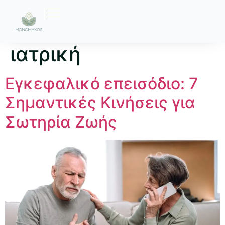
Ετικέτα:
επείγουσα
ιατρική
Εγκεφαλικό επεισόδιο: 7
Σημαντικές Κινήσεις για
Σωτηρία Ζωής