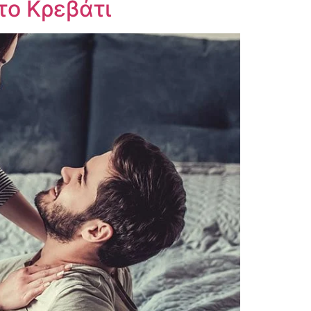
το Κρεβάτι