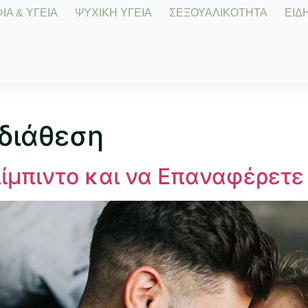
Α & ΥΓΕΙΑ
ΨΥΧΙΚΗ ΥΓΕΙΑ
ΣΕΞΟΥΑΛΙΚΟΤΗΤΑ
ΕΙΔΗ
διάθεση
ίμπιντο και να Επαναφέρετε