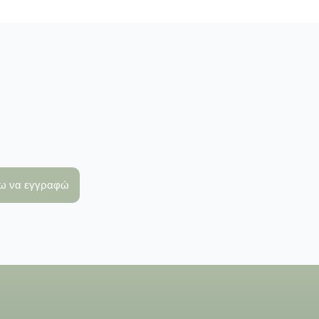
λω να εγγραφώ