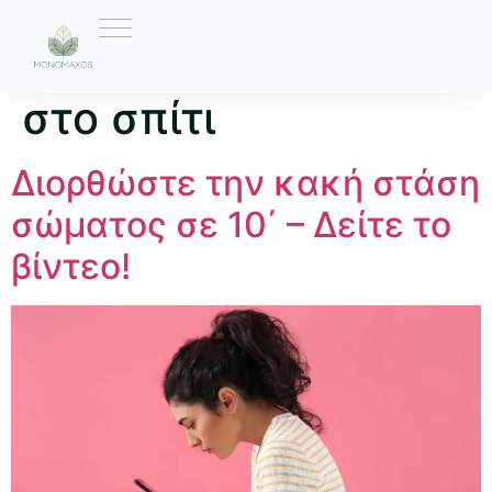
Ετικέτα:
Εξάσκηση
στο σπίτι
Διορθώστε την κακή στάση
σώματος σε 10΄ – Δείτε το
βίντεο!