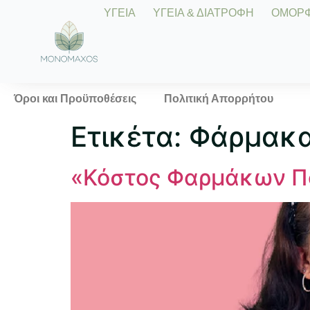
ΥΓΕΙΑ
ΥΓΕΙΑ & ΔΙΑΤΡΟΦΗ
ΟΜΟΡΦΙ
Όροι και Προϋποθέσεις
Πολιτική Απορρήτου
Ετικέτα:
Φάρμακα
«Κόστος Φαρμάκων Πα