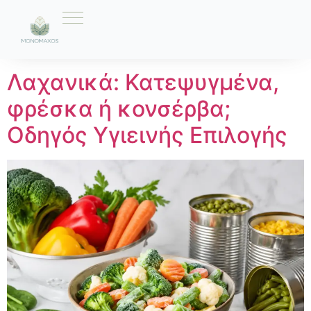
Ετικέτα:
φρέσκα
Λαχανικά: Κατεψυγμένα,
φρέσκα ή κονσέρβα;
Οδηγός Υγιεινής Επιλογής