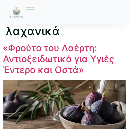
Ετικέτα:
φρούτα και
λαχανικά
«Φρούτο του Λαέρτη:
Αντιοξειδωτικά για Υγιές
Έντερο και Οστά»