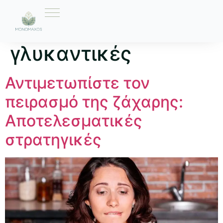
Ετικέτα:
φυσικές
γλυκαντικές
Αντιμετωπίστε τον
πειρασμό της ζάχαρης:
Αποτελεσματικές
στρατηγικές