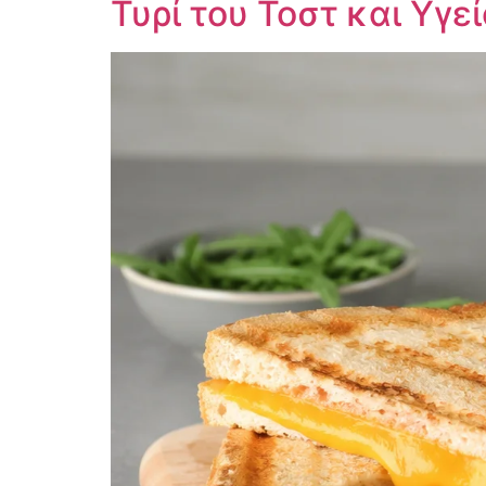
Τυρί του Τοστ και Υγε