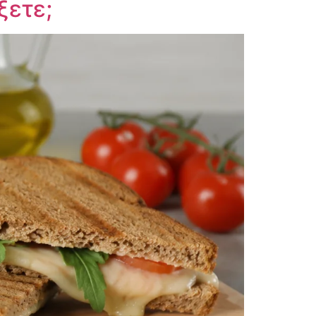
ξετε;