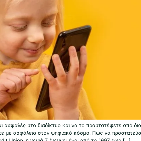
ναι ασφαλές στο διαδίκτυο και να το προστατέψετε από δ
τε με ασφάλεια στον ψηφιακό κόσμο. Πώς να προστατεύσε
dit Union, η γενιά Ζ (γεννημένοι από το 1997 έως […]