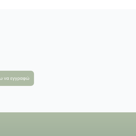
λω να εγγραφώ