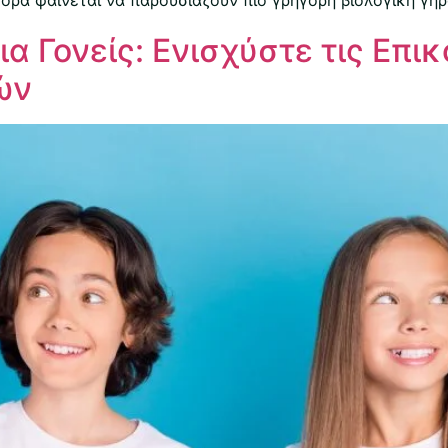
α Γονείς: Ενισχύστε τις Επι
ών