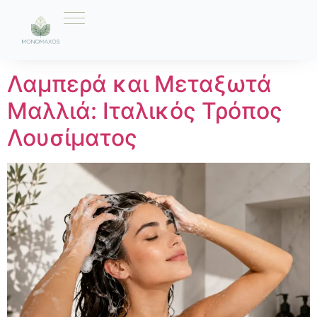
Ετικέτα:
Ιταλικό
Λαμπερά και Μεταξωτά
Μαλλιά: Ιταλικός Τρόπος
Λουσίματος