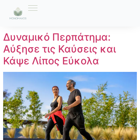
Ετικέτα:
καίει λίπος
Δυναμικό Περπάτημα:
Αύξησε τις Καύσεις και
Κάψε Λίπος Εύκολα